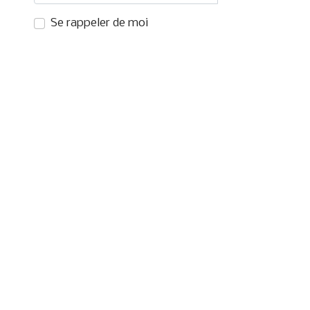
SHOW PAS
Se rappeler de moi
SIGN IN WITH A PASSKEY